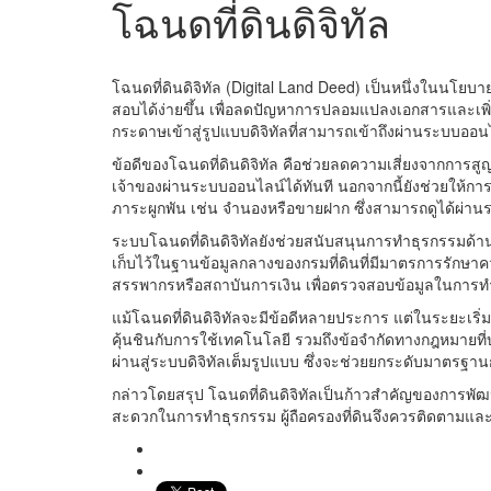
โฉนดที่ดินดิจิทัล
โฉนดที่ดินดิจิทัล (Digital Land Deed) เป็นหนึ่งในนโยบ
สอบได้ง่ายขึ้น เพื่อลดปัญหาการปลอมแปลงเอกสารและเพ
กระดาษเข้าสู่รูปแบบดิจิทัลที่สามารถเข้าถึงผ่านระบบออ
ข้อดีของโฉนดที่ดินดิจิทัล คือช่วยลดความเสี่ยงจากการ
เจ้าของผ่านระบบออนไลน์ได้ทันที นอกจากนี้ยังช่วยให้ก
ภาระผูกพัน เช่น จำนองหรือขายฝาก ซึ่งสามารถดูได้ผ่านระ
ระบบโฉนดที่ดินดิจิทัลยังช่วยสนับสนุนการทำธุรกรรมด้านอ
เก็บไว้ในฐานข้อมูลกลางของกรมที่ดินที่มีมาตรการรักษาค
สรรพากรหรือสถาบันการเงิน เพื่อตรวจสอบข้อมูลในการท
แม้โฉนดที่ดินดิจิทัลจะมีข้อดีหลายประการ แต่ในระยะเร
คุ้นชินกับการใช้เทคโนโลยี รวมถึงข้อจำกัดทางกฎหมายที
ผ่านสู่ระบบดิจิทัลเต็มรูปแบบ ซึ่งจะช่วยยกระดับมาตรฐ
กล่าวโดยสรุป โฉนดที่ดินดิจิทัลเป็นก้าวสำคัญของการพั
สะดวกในการทำธุรกรรม ผู้ถือครองที่ดินจึงควรติดตามและทำ