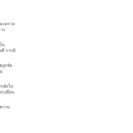
 และตรวจ
สาร
ป็น
ิ์ การมี
ดถูกจัด
รม
กยังไม่
รเปลี่ยน
ะความ