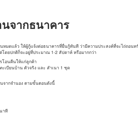
ถอนจากธนาคาร
ิน
หมดแล้ว ให้
ผู้กู้
แจ้ง
ต่อ
ธนาคารที่ยื่นกู้
ทันที
ว่า
มีความประสงค์ที่จะไถ่ถอนทร
ต่โดยปกติก็จะอยู่ที่ประมาณ
1-2
สัปดาห์ หรือ
มากกว่า
รโอนคืน
ให้แก่
ลูกค
้า
ทะเบียนบ้าน ตัวจริง และ สำเนา
1
ชุด
อนจากจำนอง
ตามขั้นตอนดังนี้
นาที