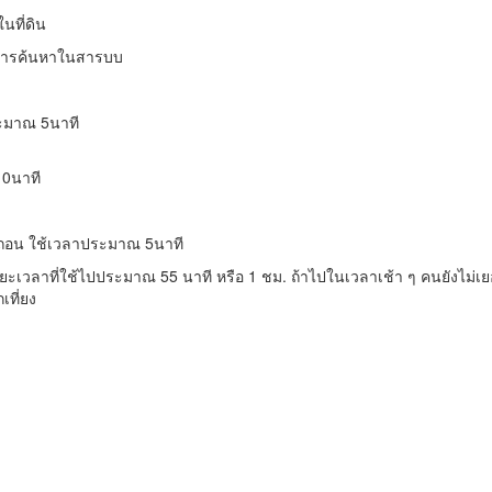
์ในที่ดิน
การ
ค้นหา
ใน
สา
รบบ
ระมาณ
5
นาที
10
นาที
ไถ่ถอน ใช้เวลาประมาณ
5
นาที
ะยะเวลา
ที่ใช้ไปประมาณ
55
นาที
หรือ 1 ชม.
ถ้า
ไป
ในเวลา
เช้า
ๆ คนยังไม่เ
เที่ยง