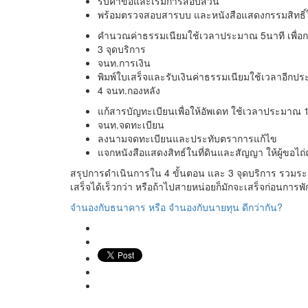
รับคำขอและ
เริ่มการ
สอบสวน
พร้อม
ตรวจสอบสา
รบบ
และหนังสือแสดง
กรรม
สิทธิ
คำนวณค่าธรรมเนียม
ใช้เวลาประมาณ
5
นาที
เพื่อ
3
จุดบริการ
จนท.
การเงิน
พิมพ์ใบเสร็จและรับเงินค่าธรรมเนียม
ใช้เวลาอีกป
4
จนท.กองหลัง
แก้สารบัญทะเบียน
เพื่อให้อัพเดท ใช้เวลาประมาณ
จนท.
จดทะเบียน
ลงนามจดทะเบียนและประทับตรา
การแก้ไข
แจกหนังสือแสดงสิทธ์ในที่ดินและสัญญา
ให้ผู้ขอ
สรุป
การดำเนินการใน
4
ขั้นตอน
และ
3
จุดบริการ รวมร
เสร็จได้เร็วกว่า หรือถ้าไปสายหน่อยก็มักจะเสร็จก่อนการพัก
จำนองกับธนาคาร หรือ จำนองกับนายทุน ดีกว่ากัน?