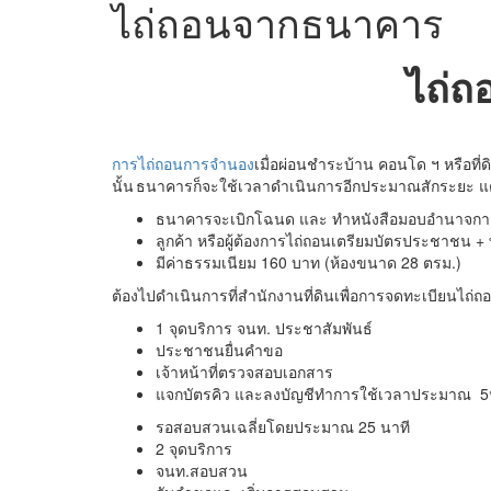
ไถ่ถอนจากธนาคาร
ไถ่
การไถ่ถอนการจำนอง
เมื่อผ่อนชำระ
บ้าน คอนโด ฯ หรือที่ด
นั้น
ธนาคาร
ก็
จะใช้เวลาดำเนินการ
อีก
ประมาณ
สักระยะ แ
ธนาคารจะเบิกโฉนด และ ทำหนังสือมอบอำนาจกา
ลูกค้า หรือผู้ต้องการไถ่ถอน
เตรียมบัตรประชาชน + 
มี
ค่าธรรมเนียม
160
บาท (ห้องขนาด
28
ตรม.)
ต้องไป
ดำเนินการที่สำนักงานที่ดิน
เพื่อ
การจดทะเบียนไถ่ถ
1
จุดบริกา
ร
จนท.
ประชาสัมพันธ์
ประชาชนยื่นคำขอ
เจ้าหน้าที่ตรวจสอบ
เอกสา
ร
แจกบัตรคิว และลงบัญชีทำการ
ใช้เวลาประมาณ
5
รอสอบสวนเฉลี่ยโดยประมาณ
25
นาที
2
จุดบริการ
จนท.
สอบสวน