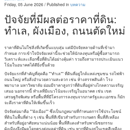
Friday, 05 June 2026
/
Published in
บทความ
ปัจจัยที่มีผลต่อราคาที่ดิน:
ทำเล, ผังเมือง, ถนนตัดใหม่
ราคาที่ดินไม่ใช่สิ่งที่เกิดขึ้นแบบสุ่ม แต่มีปัจจัยหลายด้านที่เข้ามา
กำหนด การเข้าใจปัจจัยเหล่านี้จะช่วยให้นักลงทุนหรือผู้ซื้อสามารถ
วิเคราะห์และเลือกซื้อที่ดินได้อย่างคุ้มค่า รวมถึงสามารถประเมินแนว
โน้มในอนาคตได้ดียิ่งขึ้นด้วย
ปัจจัยแรกที่สำคัญที่สุดคือ **ทำเล** ที่ดินที่อยู่ใกล้แหล่งชุมชน รถไฟฟ้า
ถนนใหญ่ หรือสิ่งอำนวยความสะดวก เช่น ห้างสรรพสินค้า โรง
พยาบาล มหาวิทยาลัย ย่อมมีราคาสูงกว่าที่ดินที่อยู่ห่างไกลความเจริญ
เสมอ นอกจากนี้ ทำเลที่มีแนวโน้มจะเจริญในอนาคต เช่น เขต
เศรษฐกิจพิเศษ หรือพื้นที่ที่มีโครงการลงทุนจากภาครัฐและเอกชน ก็มัก
จะดึงราคาที่ดินให้เพิ่มขึ้นเร็ว
ปัจจัยต่อมาคือ **ผังเมือง** ซึ่งเป็นกฎหมายที่กำหนดการใช้ประโยชน์
ที่ดินในพื้นที่ต่าง ๆ เช่น พื้นที่สีเขียวสำหรับการเกษตร พื้นที่สีเหลือง
สำหรับที่อยู่อาศัยหนาแน่นน้อย พื้นที่สีแดงสำหรับพาณิชยกรรม
ผังเมืองจึงมีผลโดยตรงต่อมูลค่าที่ดิน เช่น หากที่ดินอยู่ในเขตสีเหลือง