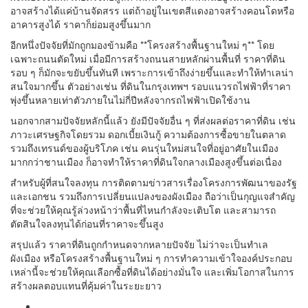
อาจสร้างได้แค่บ้านจัดสรร แต่ถ้าอยู่ในเขตสีแดงอาจสร้างคอนโดหรือ
อาคารสูงได้ ราคาก็ย่อมสูงขึ้นมาก
อีกหนึ่งปัจจัยที่มักถูกมองข้ามคือ **โครงสร้างพื้นฐานใหม่ ๆ** โดย
เฉพาะถนนตัดใหม่ เมื่อมีการสร้างถนนสายหลักผ่านพื้นที่ ราคาที่ดิน
รอบ ๆ ก็มักจะขยับขึ้นทันที เพราะการเข้าถึงง่ายขึ้นและทำให้ทำเลน่า
สนใจมากขึ้น ตัวอย่างเช่น ที่ดินในกรุงเทพฯ รอบแนวรถไฟฟ้าที่ราคา
พุ่งขึ้นหลายเท่าตัวภายในไม่กี่ปีหลังจากรถไฟฟ้าเปิดใช้งาน
นอกจากสามปัจจัยหลักนี้แล้ว ยังมีปัจจัยอื่น ๆ ที่ส่งผลต่อราคาที่ดิน เช่น
ภาวะเศรษฐกิจโดยรวม ดอกเบี้ยเงินกู้ ความต้องการซื้อขายในตลาด
รวมถึงเทรนด์ของผู้บริโภค เช่น คนรุ่นใหม่สนใจที่อยู่อาศัยในเมือง
มากกว่าชานเมือง ก็อาจทำให้ราคาที่ดินใจกลางเมืองสูงขึ้นต่อเนื่อง
สำหรับผู้ที่สนใจลงทุน การติดตามข่าวสารเรื่องโครงการพัฒนาของรัฐ
และเอกชน รวมถึงการเปลี่ยนแปลงของผังเมือง ถือว่าเป็นกุญแจสำคัญ
ที่จะช่วยให้คุณรู้ล่วงหน้าว่าพื้นที่ไหนกำลังจะเติบโต และสามารถ
ตัดสินใจลงทุนได้ก่อนที่ราคาจะขึ้นสูง
สรุปแล้ว ราคาที่ดินถูกกำหนดจากหลายปัจจัย ไม่ว่าจะเป็นทำเล
ผังเมือง หรือโครงสร้างพื้นฐานใหม่ ๆ การทำความเข้าใจองค์ประกอบ
เหล่านี้จะช่วยให้คุณเลือกซื้อที่ดินได้อย่างมั่นใจ และเพิ่มโอกาสในการ
สร้างผลตอบแทนที่คุ้มค่าในระยะยาว